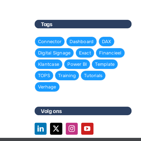
Tags
Connector
Dashboard
DAX
Digital Signage
Exact
Financieel
Klantcase
Power BI
Template
TOPS
Training
Tutorials
Verhage
Volg ons