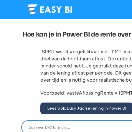
Ga
naar
inhoud
Training
Hoe kan je in Power BI de rente ove
Power BI training
ISPMT werkt vergelijkbaar met IPMT, maar
deel van de hoofdsom aflost. De rente d
Easy BI biedt een Power BI training a
minder schuld hebt. Je gebruikt deze func
niveau. Of je nu starter bent of ervar
van de lening aflost per periode. Dit gee
is altijd een training die bij je past. Al
beschikbaar in het Nederlands of Enge
over tijd en is nuttig voor realistische b
online of incompany.
Voorbeeld: vasteAflossingRente = ISPMT(
Waldemar de Haas
Lees ook: Easy Jaarrekening in Power BI