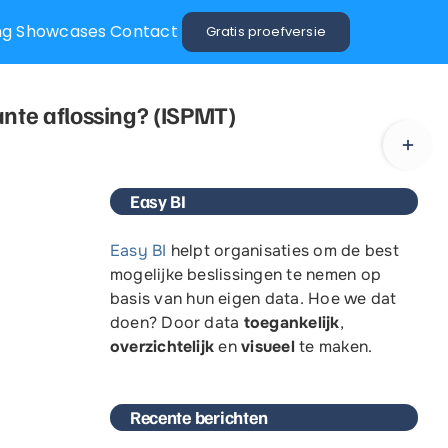
ng
Showcases
Contact
Gratis proefversie
wer BI training
ante aflossing? (ISPMT)
Toggle
Sliding
Bar
Easy BI
Area
Easy BI
helpt organisaties om de
best
mogelijke
beslissingen te nemen op
basis van
hun
eigen
data. Hoe we dat
doen? Door data
toegankelijk
,
overzichtelijk
en
visueel
te maken.
Recente berichten