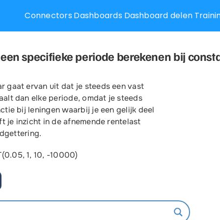
Connectors
Dashboards
Dashboard delen
Traini
Aanvraag informatie Po
r een specifieke periode berekenen bij const
Jouw naam
*
 gaat ervan uit dat je steeds een vast
aalt dan elke periode, omdat je steeds
an voor elk
tie bij leningen waarbij je een gelijk deel
en gebruiker: er
ft je inzicht in de afnemende rentelast
le trainingen zijn
ls, klassikaal,
udgettering.
Emailadres
*
0.05, 1, 10, -10000)
Telefoonnummer
*