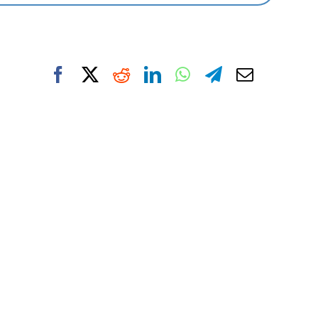
en eigenaar van
eerpowerbi.nl
.
kt hij over meer
an trainingen op
Naam van de organisatie (optio
Verzenden