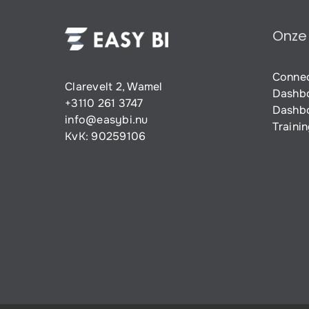
Onze
Conne
Clarevelt 2, Wamel
Dashb
+3110 261 3747
Dashbo
info@easybi.nu
Traini
KvK: 90259106