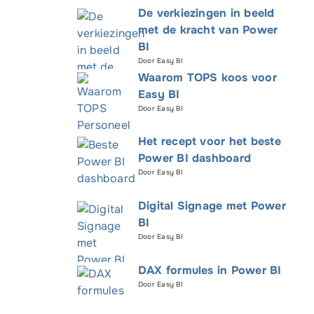
De verkiezingen in beeld
met de kracht van Power
BI
neel)
Door Easy BI
Waarom TOPS koos voor
Easy BI
Door Easy BI
Het recept voor het beste
Power BI dashboard
Door Easy BI
Digital Signage met Power
BI
Door Easy BI
DAX formules in Power BI
Door Easy BI