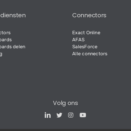
 diensten
Connectors
ctors
Exact Online
oards
AFAS
ards delen
SalesForce
ng
Alle connectors
Volg ons