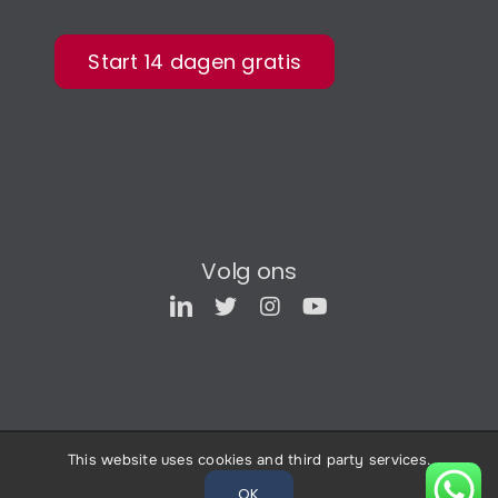
Start 14 dagen gratis
Volg ons
© All rights reserved 2026 •
Easy BI
•
Voorwaarden
•
This website uses cookies and third party services.
Privacy
•
Over ons
OK