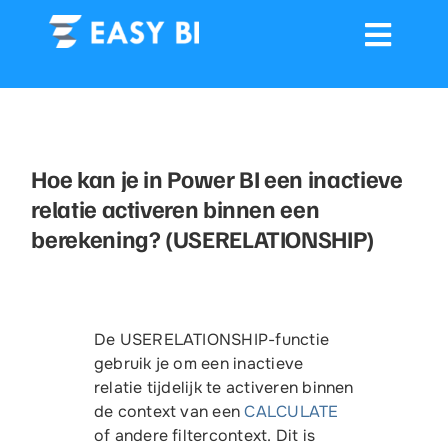
Ga
naar
inhoud
Toggle
Navigation
Connectors
Hoe kan je in Power BI een inactieve
Dashboards
relatie activeren binnen een
berekening? (USERELATIONSHIP)
Dashboard delen
Training
De USERELATIONSHIP-functie
Showcases
gebruik je om een inactieve
relatie tijdelijk te activeren binnen
de context van een
CALCULATE
Contact
of andere filtercontext. Dit is