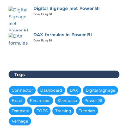
Digital Signage met Power BI
Door Easy BI
DAX formules in Power BI
Door Easy BI
Tags
Connector
Dashboard
DAX
Digital Signage
Exact
Financieel
Klantcase
Power BI
Template
TOPS
Training
Tutorials
Verhage