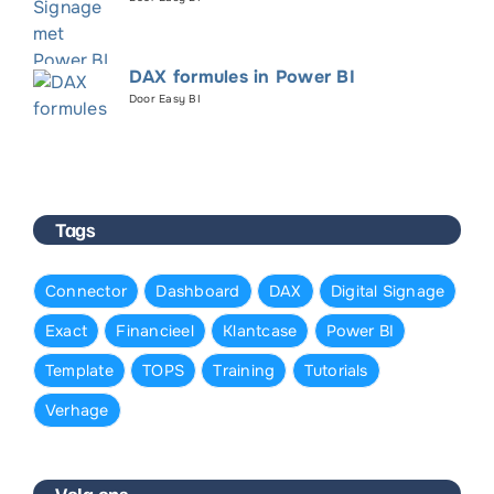
DAX formules in Power BI
Door Easy BI
Tags
Connector
Dashboard
DAX
Digital Signage
Exact
Financieel
Klantcase
Power BI
Template
TOPS
Training
Tutorials
Verhage
Volg ons