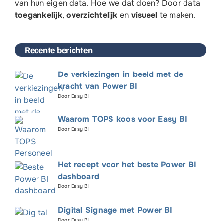
van
hun
eigen
data. Hoe we dat doen? Door data
toegankelijk
,
overzichtelijk
en
visueel
te maken.
Recente berichten
De verkiezingen in beeld met de
kracht van Power BI
Door Easy BI
Waarom TOPS koos voor Easy BI
Door Easy BI
Het recept voor het beste Power BI
dashboard
Door Easy BI
Digital Signage met Power BI
Door Easy BI