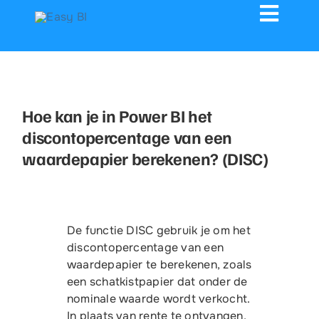
Ga
naar
inhoud
Toggle
Navigation
Connectors
Hoe kan je in Power BI het
Dashboards
discontopercentage van een
waardepapier berekenen? (DISC)
Dashboard delen
Training
De functie DISC gebruik je om het
Showcases
discontopercentage van een
waardepapier te berekenen, zoals
een schatkistpapier dat onder de
Contact
nominale waarde wordt verkocht.
In plaats van rente te ontvangen,