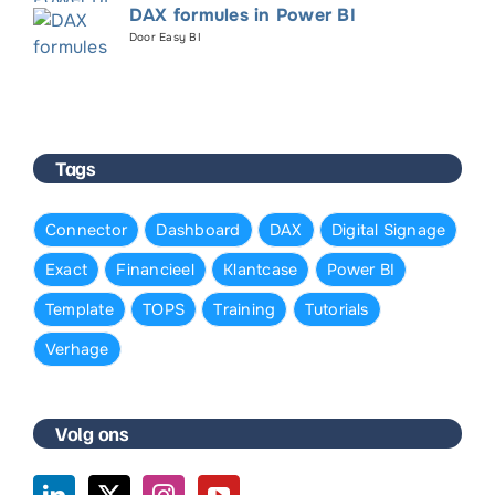
DAX formules in Power BI
Door Easy BI
Tags
Connector
Dashboard
DAX
Digital Signage
Exact
Financieel
Klantcase
Power BI
Template
TOPS
Training
Tutorials
Verhage
Volg ons