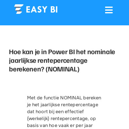
Ga
naar
inhoud
Toggle
Navigation
Connectors
Hoe kan je in Power BI het nominale
Dashboards
jaarlijkse rentepercentage
berekenen? (NOMINAL)
Dashboard delen
Training
Met de functie NOMINAL bereken
Showcases
je het jaarlijkse rentepercentage
dat hoort bij een effectief
(werkelijk) rentepercentage, op
Contact
basis van hoe vaak er per jaar